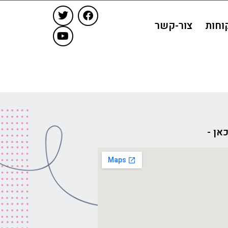
וחות
צור-קשר
אן -