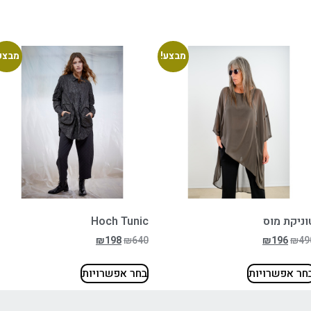
מבצע!
מבצע
וניקת מוס
Hoch Tunic
₪
198
₪
640
₪
196
₪
49
חר אפשרויות
בחר אפשרויות