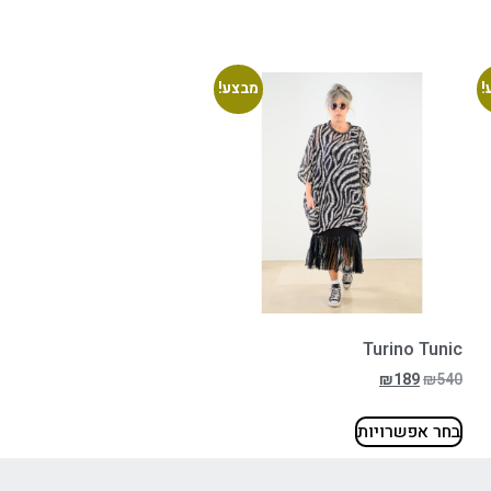
!
מבצע!
Turino Tunic
₪
189
₪
540
בחר אפשרויות