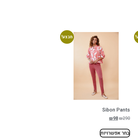
!
מבצע!
Sibon Pants
₪
98
₪
290
בחר אפשרויות