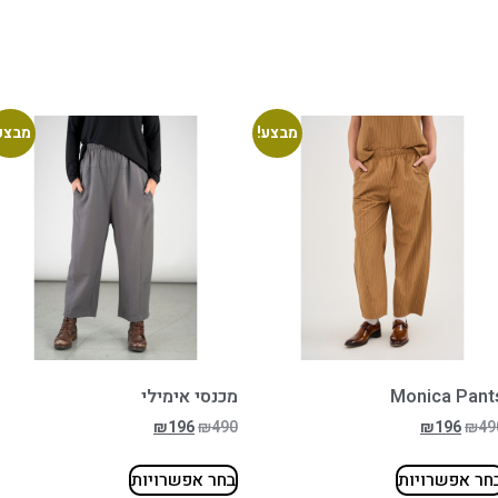
מבצע!
מבצע
Monica Pant
מכנסי אימילי
₪
196
₪
490
₪
196
₪
49
חר אפשרויות
בחר אפשרויות