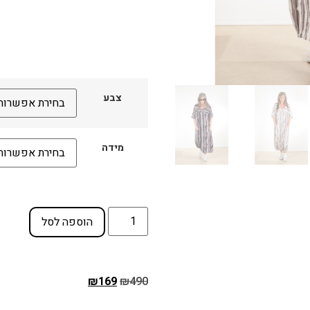
צבע
מידה
הוספה לסל
₪
169
₪
490