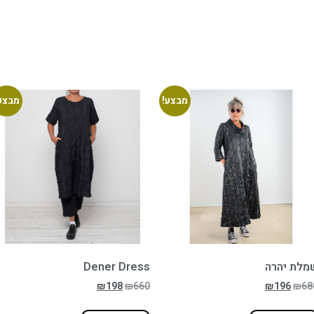
מבצע!
מבצע
מלת יהרה
Dener Dress
₪
198
₪
660
₪
196
₪
68