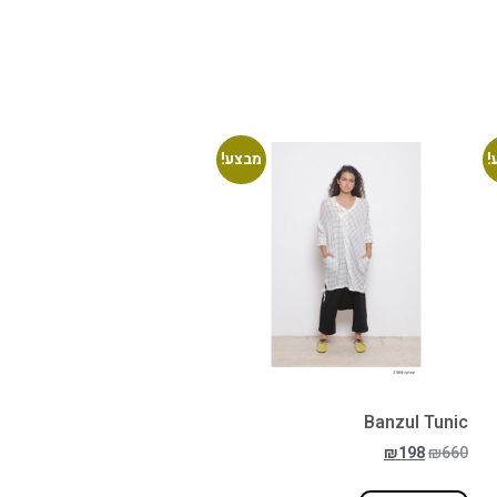
!
מבצע!
Banzul Tunic
₪
198
₪
660