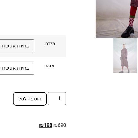
מידה
צבע
הוספה לסל
₪
198
₪
690