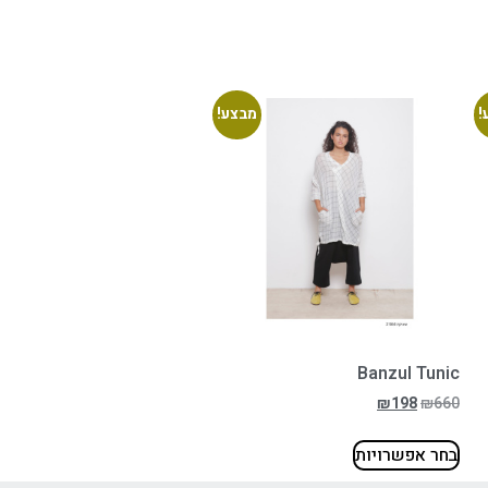
!
מבצע!
Banzul Tunic
₪
198
₪
660
בחר אפשרויות