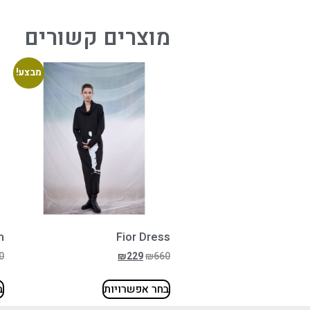
מוצרים קשורים
מבצע!
Fior Dress
ח
0
₪
229
₪
660
בחר אפשרויות
ב