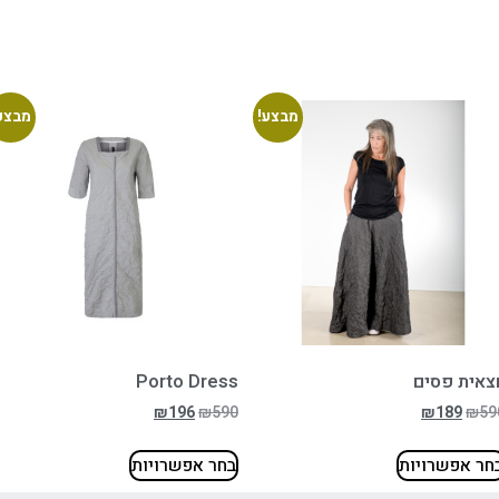
מבצע!
מבצע
צאית פסים
Porto Dress
₪
196
₪
590
₪
189
₪
59
חר אפשרויות
בחר אפשרויות