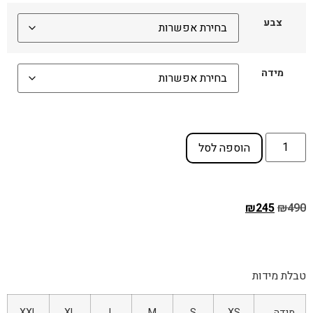
צבע
מידה
הוספה לסל
₪
245
₪
490
טבלת מידות
מידה
XS
S
M
L
XL
XXL